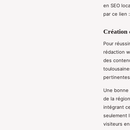
en SEO loca
par ce lien
Création 
Pour réussi
rédaction we
des contenu
toulousaine
pertinentes
Une bonne s
de la régio
intégrant c
seulement l
visiteurs e