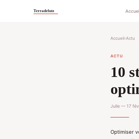
Accuei
Accueil
›
Actu
ACTU
10 s
opti
Julie — 17 fé
Optimiser v