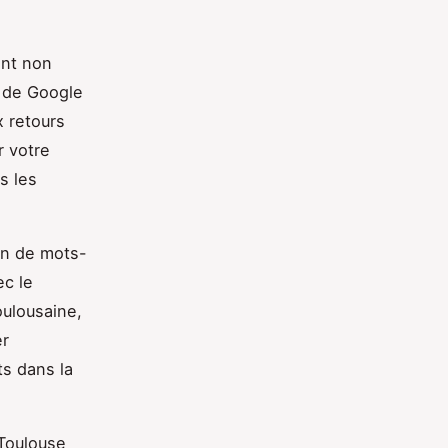
ent non
e de Google
x retours
r votre
s les
ion de mots-
ec le
oulousaine,
er
ts dans la
Toulouse