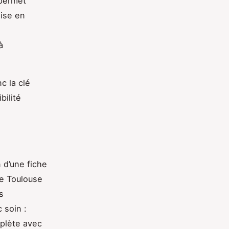
 permet
mise en
à
c la clé
bilité
 d’une fiche
se Toulouse
s
 soin :
mplète avec