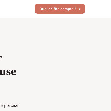
Quel chiffre compte ? →
r
ouse
he précise