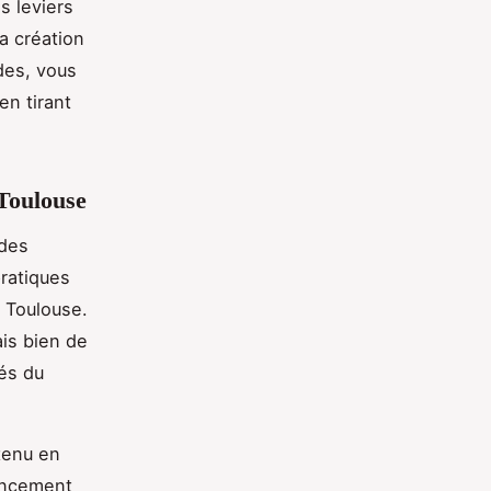
s leviers
a création
des, vous
en tirant
.
 Toulouse
 des
pratiques
 Toulouse.
ais bien de
tés du
ntenu en
rencement