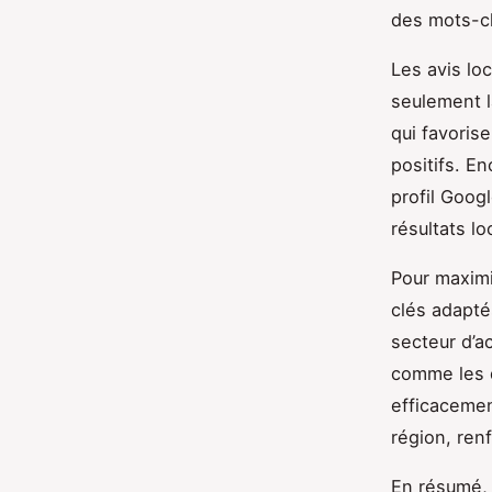
des mots-cl
Les avis loc
seulement l
qui favoris
positifs. E
profil Goog
résultats lo
Pour maximis
clés adapté
secteur d’ac
comme les q
efficacemen
région, renf
En résumé, 