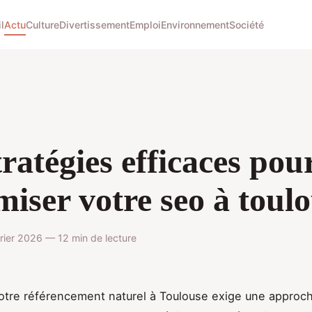
l
Actu
Culture
Divertissement
Emploi
Environnement
Société
tratégies efficaces pou
miser votre seo à toul
vrier 2026 — 12 min de lecture
otre référencement naturel à Toulouse exige une approc