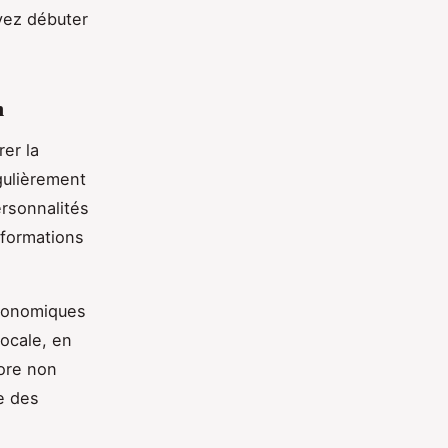
vez débuter
n
er la
égulièrement
ersonnalités
nformations
économiques
locale, en
iore non
e des