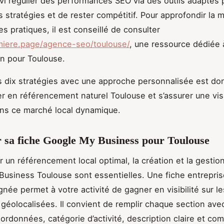
uivi régulier des performances SEO via des outils adaptés
s stratégies et de rester compétitif. Pour approfondir la 
s pratiques, il est conseillé de consulter
miere.page/agence-seo/toulouse/
, une ressource dédiée 
on pour Toulouse.
 dix stratégies avec une approche personnalisée est don
er en référencement naturel Toulouse et s’assurer une visi
ns ce marché local dynamique.
 sa fiche Google My Business pour Toulouse
r un référencement local optimal, la création et la gestion
usiness Toulouse sont essentielles. Une fiche entrepri
gnée permet à votre activité de gagner en visibilité sur le
géolocalisées. Il convient de remplir chaque section avec
oordonnées, catégorie d’activité, description claire et co