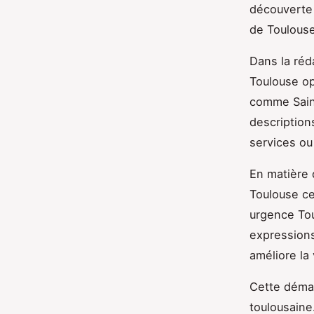
découverte 
de Toulouse
Dans la réda
Toulouse op
comme Saint
description
services ou
En matière 
Toulouse ce
urgence Tou
expressions
améliore la 
Cette démar
toulousaine