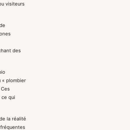
u visiteurs
 de
zones
chant des
bio
u « plombier
. Ces
 ce qui
e la réalité
 fréquentes