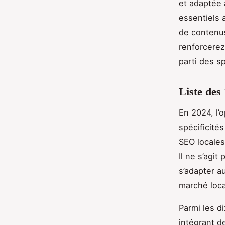
et adaptée 
essentiels 
de contenus
renforcerez 
parti des s
Liste des
En 2024, l’
spécificité
SEO locales
Il ne s’agi
s’adapter a
marché loca
Parmi les d
intégrant d