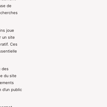
euse de
recherches
ins joue
 un site
ratif. Ces
ssentielle
c des
e du site
énements
n d’un public