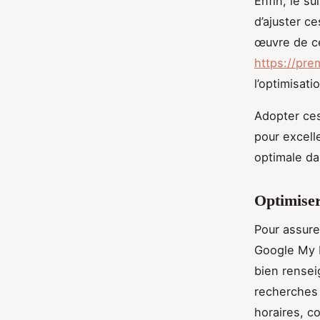
Enfin, le s
d’ajuster ce
œuvre de ce
https://pre
l’optimisati
Adopter ces
pour excell
optimale da
Optimiser
Pour assure
Google My B
bien rensei
recherches 
horaires, c