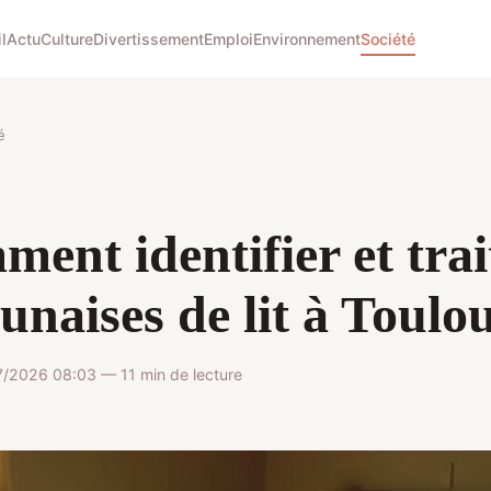
l
Actu
Culture
Divertissement
Emploi
Environnement
Société
é
ent identifier et trai
punaises de lit à Toulo
7/2026 08:03 — 11 min de lecture