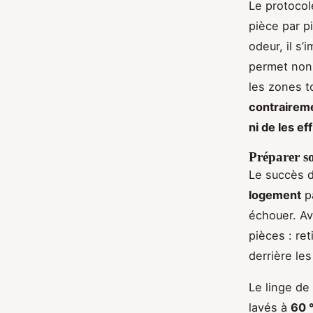
Le protocol
pièce par p
odeur, il s’
permet non 
les zones t
contraireme
ni de les ef
Préparer so
Le succès d
logement
pa
échouer. Av
pièces : ret
derrière les
Le linge de
lavés à
60 