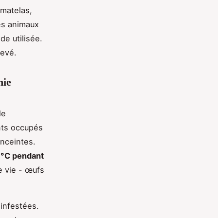
 matelas,
es animaux
de utilisée.
levé.
nie
le
nts occupés
nceintes.
 °C pendant
e vie - œufs
 infestées.