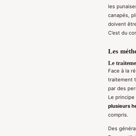
les punaise
canapés, pl
doivent êtr
C’est du con
Les métho
Le traitem
Face à la ré
traitement
par des per
Le principe
plusieurs h
compris.
Des générat