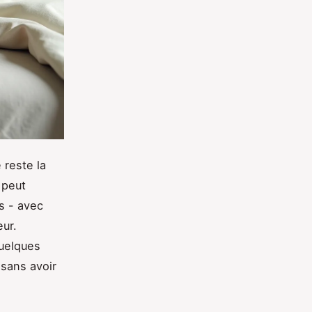
 reste la
 peut
s - avec
eur.
quelques
 sans avoir