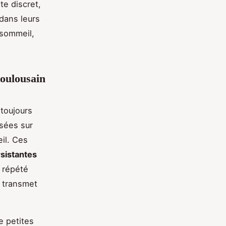
te discret,
dans leurs
 sommeil,
toulousain
 toujours
isées sur
il. Ces
sistantes
e répété
i transmet
e petites