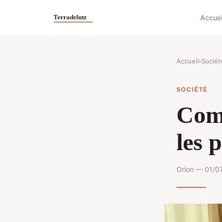
Accuei
Accueil
›
Sociét
SOCIÉTÉ
Comm
les 
Orion — 01/0