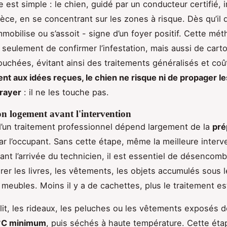
e est simple : le chien, guidé par un conducteur certifié, 
ièce, en se concentrant sur les zones à risque. Dès qu’il
immobilise ou s’assoit - signe d’un foyer positif. Cette mé
seulement de confirmer l’infestation, mais aussi de cart
ouchées, évitant ainsi des traitements généralisés et coû
nt aux idées reçues, le chien ne risque ni de propager le
frayer
: il ne les touche pas.
n logement avant l'intervention
’un traitement professionnel dépend largement de la
pré
r l’occupant. Sans cette étape, même la meilleure interv
ant l’arrivée du technicien, il est essentiel de désencomb
irer les livres, les vêtements, les objets accumulés sous le
 meubles. Moins il y a de cachettes, plus le traitement es
 lit, les rideaux, les peluches ou les vêtements exposés d
°C minimum
, puis séchés à haute température. Cette éta