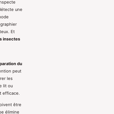
inspecte
 détecte une
thode
ographier
teux. Et
s insectes
paration du
ention peut
rer les
 lit ou
t efficace.
oivent être
pe élimine