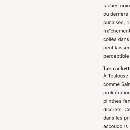
taches noir
ou derrière
punaises, r
fraîchement
collés dans
peut laisse
perceptible
Les cachett
À Toulouse,
comme Saint
proliférati
plinthes fe
discrets. C
dans les pr
accoudoirs