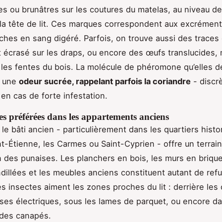
es ou brunâtres sur les coutures du matelas, au niveau 
 la tête de lit. Ces marques correspondent aux excrémen
iches en sang digéré. Parfois, on trouve aussi des traces
 écrasé sur les draps, ou encore des œufs translucides, 
 les fentes du bois. La molécule de phéromone qu’elles 
r une
odeur sucrée, rappelant parfois la coriandre
- discr
 en cas de forte infestation.
es préférées dans les appartements anciens
 le bâti ancien - particulièrement dans les quartiers histo
-Étienne, les Carmes ou Saint-Cyprien - offre un terrain 
on des punaises. Les planchers en bois, les murs en brique
ndillées et les meubles anciens constituent autant de ref
es insectes aiment les zones proches du lit : derrière les
ises électriques, sous les lames de parquet, ou encore da
 des canapés.