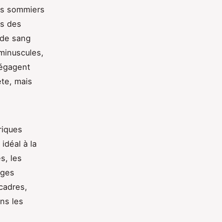
des sommiers
ts des
 de sang
minuscules,
dégagent
ète, mais
riques
idéal à la
s, les
uges
 cadres,
ns les