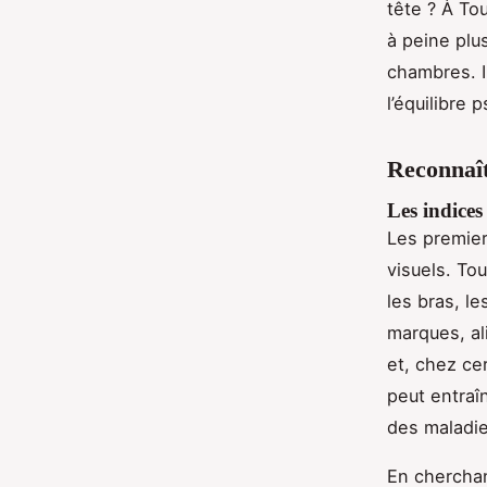
tête ? À To
à peine plu
chambres. In
l’équilibre
Reconnaît
Les indices
Les premier
visuels. To
les bras, l
marques, a
et, chez ce
peut entraî
des maladies
En cherchan