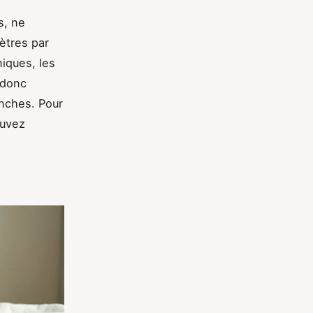
s, ne
ètres par
niques, les
 donc
anches. Pour
ouvez